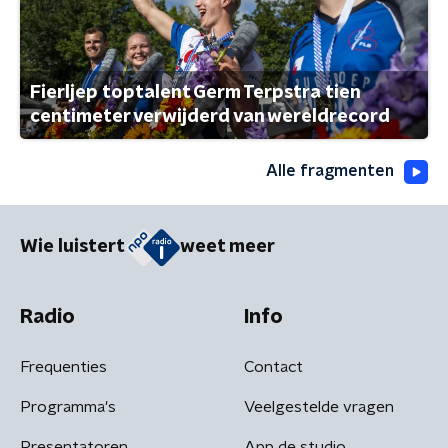
Fierljep toptalent Germ Terpstra tien
centimeter verwijderd van wereldrecord
Alle fragmenten
Wie luistert
weet meer
Radio
Info
Frequenties
Contact
Programma's
Veelgestelde vragen
Presentatoren
App de studio