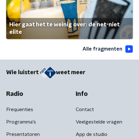
Hier gaat het te weinig over: de net-niet
elite
Alle fragmenten
Wie luistert
weet meer
Radio
Info
Frequenties
Contact
Programma's
Veelgestelde vragen
Presentatoren
App de studio