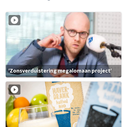
'Zonsverduistering megalomaan project'