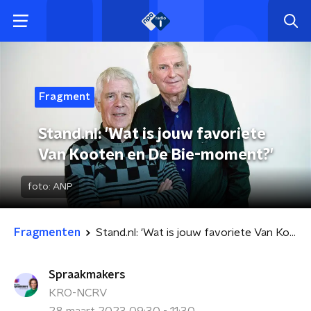
Fragment
Stand.nl: 'Wat is jouw favoriete
Van Kooten en De Bie-moment?'
foto:
ANP
Fragmenten
Stand.nl: 'Wat is jouw favoriete Van Kooten en De Bie-moment?'
Spraakmakers
KRO-NCRV