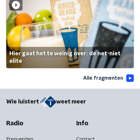
Hier gaat het te weinig over: de net-niet
elite
Alle fragmenten
Wie luistert
weet meer
Radio
Info
Frequenties
Contact