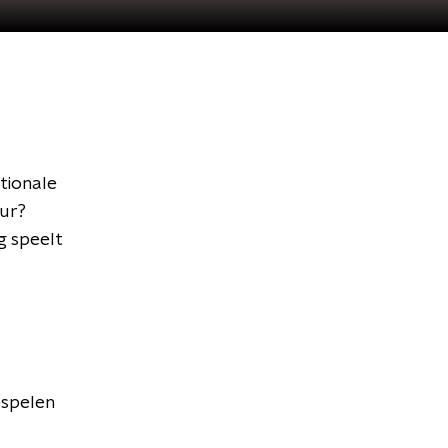
tionale
uur?
g speelt
espelen