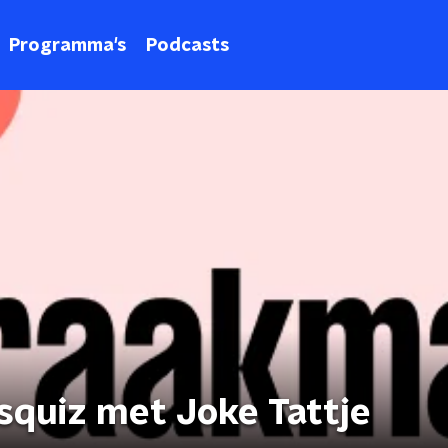
Programma's
Podcasts
squiz met Joke Tattje