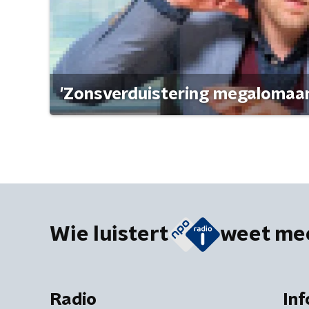
'Zonsverduistering megalomaan
Wie luistert
weet me
Radio
Inf