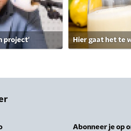
 project'
Hier gaat het te w
er
o
Abonneer je op o