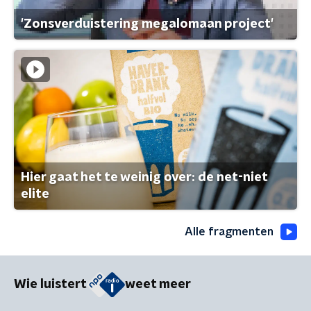
'Zonsverduistering megalomaan project'
Hier gaat het te weinig over: de net-niet
elite
Alle fragmenten
Wie luistert
weet meer