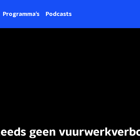
Programma's
Podcasts
teeds geen vuurwerkverbo