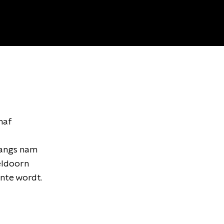
naf
langs nam
eldoorn
ente wordt.