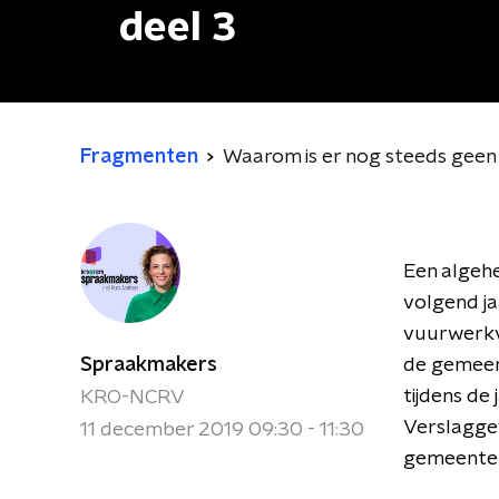
deel 3
Fragmenten
Waarom is er nog steeds geen
Een algeh
volgend ja
vuurwerkve
Spraakmakers
de gemeen
tijdens de
KRO-NCRV
Verslaggev
11 december 2019 09:30 - 11:30
gemeenter