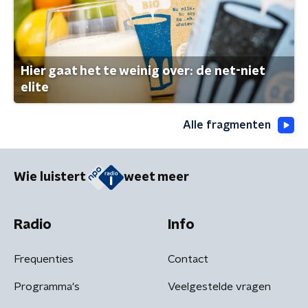
Hier gaat het te weinig over: de net-niet
elite
Alle fragmenten
Wie luistert
weet meer
Radio
Info
Frequenties
Contact
Programma's
Veelgestelde vragen