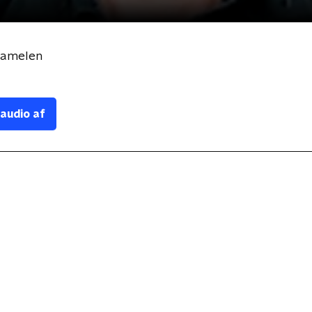
Pamelen
 audio af