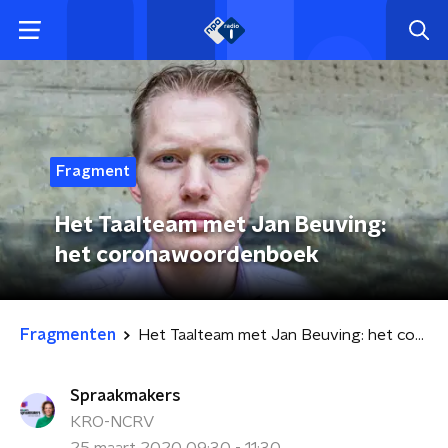
Fragment
Het Taalteam met Jan Beuving:
het coronawoordenboek
Fragmenten
Het Taalteam met Jan Beuving: het coronawoordenboek
Spraakmakers
KRO-NCRV