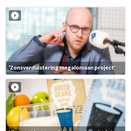
'Zonsverduistering megalomaan project'