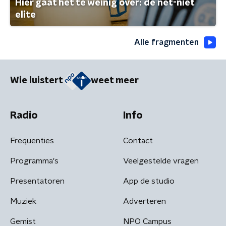
Hier gaat het te weinig over: de net-niet
elite
Alle fragmenten
Wie luistert
weet meer
Radio
Info
Frequenties
Contact
Programma's
Veelgestelde vragen
Presentatoren
App de studio
Muziek
Adverteren
Gemist
NPO Campus