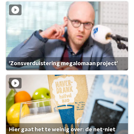
'Zonsverduistering megalomaan project'
Hier gaat het te weinig over: de net-niet