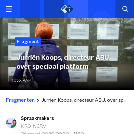
Fragment
Jurriën Koops, directeur ABU,
over speciaal platform
foto:
ANP
Fragmenten
Jurriën Koops, directeur ABU, over speciaal platform
Spraakmakers
KRO-NCRV