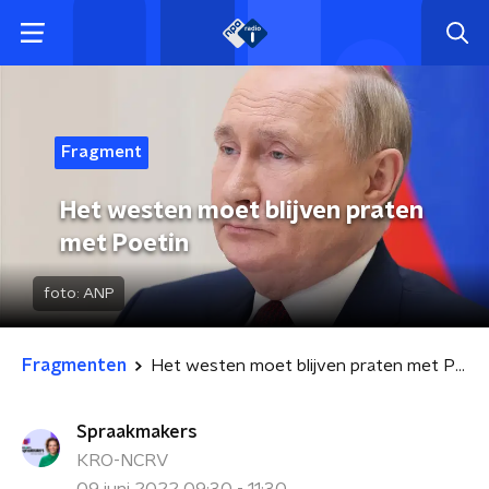
Fragment
Het westen moet blijven praten
met Poetin
foto:
ANP
Fragmenten
Het westen moet blijven praten met Poetin
Spraakmakers
KRO-NCRV