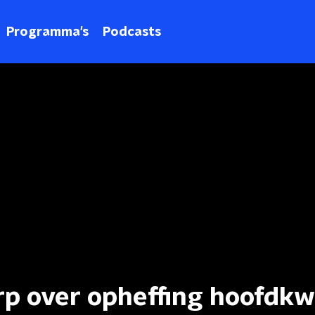
Programma's
Podcasts
p over opheffing hoofdkw