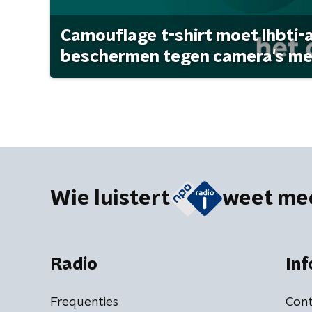
Camouflage t-shirt moet lhbti-
beschermen tegen camera's met 
Wie luistert
weet me
Radio
Inf
Frequenties
Cont