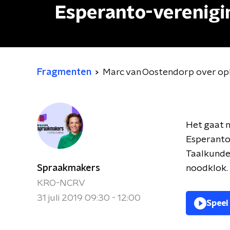
Esperanto-verenigi
Fragmenten
Marc van Oostendorp over oph
Het gaat n
Esperanto
Taalkunde
Spraakmakers
noodklok.
KRO-NCRV
31 juli 2019 09:30 - 12:00
Speel