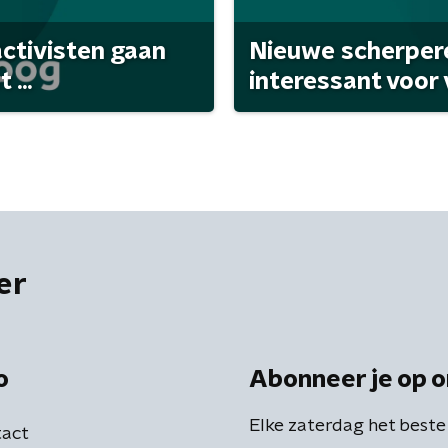
activisten gaan
Nieuwe scherpere
...
interessant voor
er
o
Abonneer je op o
Elke zaterdag het beste
act