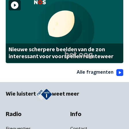
Nieuwe scherpere beelden van de zon
interessant voor voorspellen ruimteweer
Alle fragmenten
Wie luistert
weet meer
Radio
Info
Frequenties
Contact