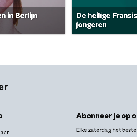
 in Berlijn
De heilige Fransi
jongeren
er
o
Abonneer je op o
Elke zaterdag het beste
act