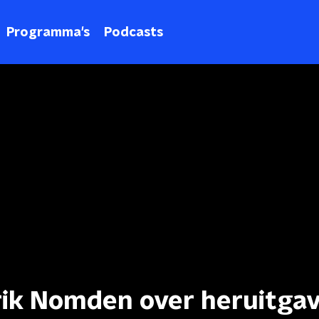
Programma's
Podcasts
erik Nomden over heruitga