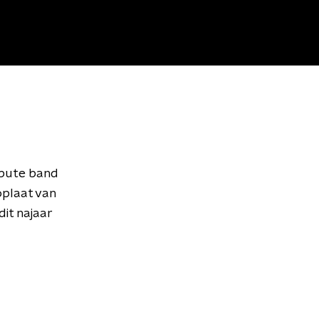
ibute band
oplaat van
it najaar