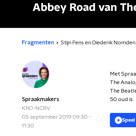
Abbey Road van The
Fragmenten
Stijn Fens en Diederik Nomde
Met Spraak
The Analog
The Beatle
Spraakmakers
50 oud is.
KRO-NCRV
05 september 2019 09:30 -
Speel
11:30