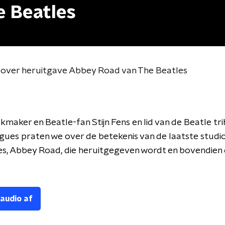
 Beatles
n over heruitgave Abbey Road van The Beatles
maker en Beatle-fan Stijn Fens en lid van de Beatle tr
ues praten we over de betekenis van de laatste studi
s, Abbey Road, die heruitgegeven wordt en bovendien d
 audio af