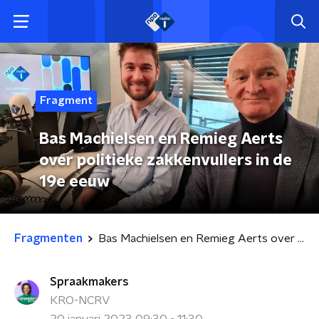
Fragment
Bas Machielsen en Remieg Aerts
over politieke zakkenvullers in de
19e eeuw
Fragmenten
Bas Machielsen en Remieg Aerts over politieke zakkenvullers in de 19e eeuw
Spraakmakers
KRO-NCRV