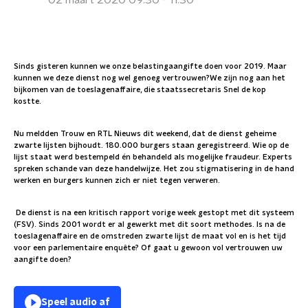
02 maart 2020 09:30 - 11:30
Sinds gisteren kunnen we onze belastingaangifte doen voor 2019. Maar
kunnen we deze dienst nog wel genoeg vertrouwen?We zijn nog aan het
bijkomen van de toeslagenaffaire, die staatssecretaris Snel de kop
kostte.
Nu meldden Trouw en RTL Nieuws dit weekend, dat de dienst geheime
zwarte lijsten bijhoudt. 180.000 burgers staan geregistreerd. Wie op de
lijst staat werd bestempeld én behandeld als mogelijke fraudeur. Experts
spreken schande van deze handelwijze. Het zou stigmatisering in de hand
werken en burgers kunnen zich er niet tegen verweren.
De dienst is na een kritisch rapport vorige week gestopt met dit systeem
(FSV). Sinds 2001 wordt er al gewerkt met dit soort methodes. Is na de
toeslagenaffaire en de omstreden zwarte lijst de maat vol en is het tijd
voor een parlementaire enquête? Of gaat u gewoon vol vertrouwen uw
aangifte doen?
Speel audio af