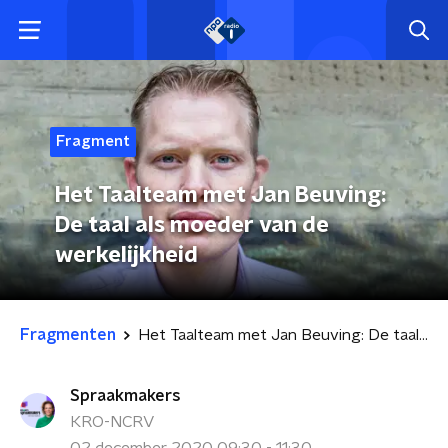
Fragment
Het Taalteam met Jan Beuving:
De taal als moeder van de
werkelijkheid
Fragmenten
Het Taalteam met Jan Beuving: De taal als moeder van de werkelijkheid
Spraakmakers
KRO-NCRV