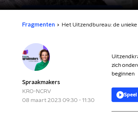
Fragmenten
Het Uitzendbureau: de unieke 
Uitzendkra
zich onder
beginnen
Spraakmakers
KRO-NCRV
Speel
08 maart 2023 09:30 - 11:30