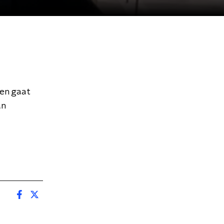
 en gaat
an