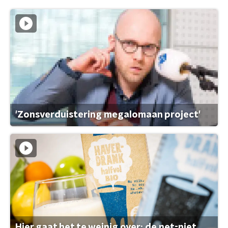
'Zonsverduistering megalomaan project'
Hier gaat het te weinig over: de net-niet