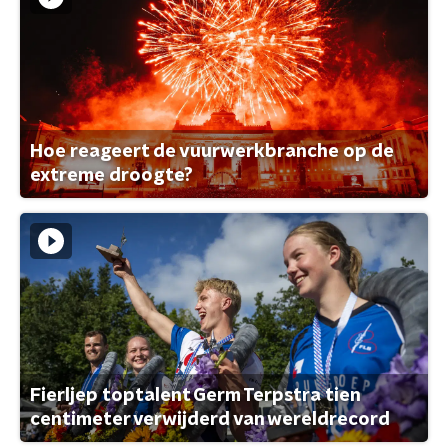
Hoe reageert de vuurwerkbranche op de
extreme droogte?
Fierljep toptalent Germ Terpstra tien
centimeter verwijderd van wereldrecord