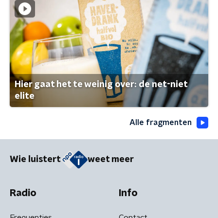
Hier gaat het te weinig over: de net-niet
elite
Alle fragmenten
Wie luistert
weet meer
Radio
Info
Frequenties
Contact