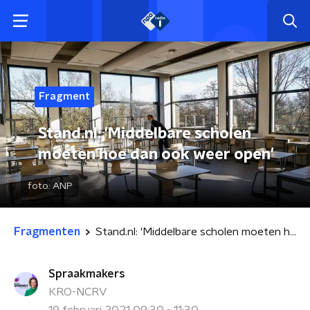
Fragment
Stand.nl: 'Middelbare scholen
moeten hoe dan ook weer open'
foto:
ANP
Fragmenten
Stand.nl: 'Middelbare scholen moeten hoe dan ook weer open'
Spraakmakers
KRO-NCRV