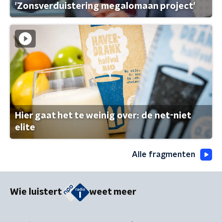
'Zonsverduistering megalomaan project'
Hier gaat het te weinig over: de net-niet
elite
Alle fragmenten
Wie luistert
weet meer