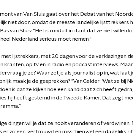
mont van Van Sluis gaat over het Debat van het Noorde
ijk niet door, omdat de meeste landelijke lijsttrekkers
as van Sluis: “Het is ronduit irritant dat ze niet willen k
e heel Nederland serieus moet nemen.”
 met lijstrekkers, met 20 dagen voor de verkiezingen zi
n kranten, op tv en in radio en podcast interviews. Maa
rvraag je ze? Waar zet je als journalist op in, wat laat j
nlijk maak je de gesprekken? "Van Gelder: ‘Wat ze bij 
oen is dat ze kijken hoe een kandidaat zich heeft gedr
es hij heeft gestemd in de Tweede Kamer. Dat zegt me
ogramma.”
e dingen wil je dat ze nooit veranderen of verdwijnen:
is er zo een, vertrouwd en misschien wel een dagelijks ri