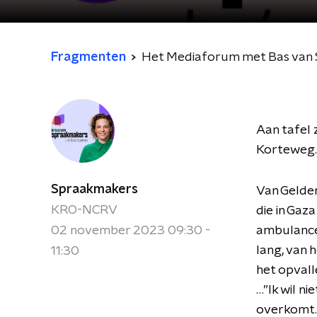
Fragmenten
Het Mediaforum met Bas van S
Aan tafel 
Korteweg.
Spraakmakers
Van Gelder
KRO-NCRV
die in Gaz
02 november 2023 09:30 -
ambulance
lang, van 
11:30
het opvall
…”Ik wil n
overkomt.