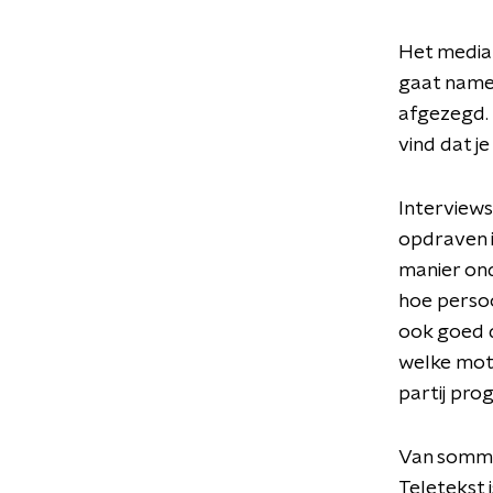
Het media
gaat namel
afgezegd. B
vind dat j
Interviews
opdraven i
manier onde
hoe persoo
ook goed d
welke moti
partij pr
Van sommig
Teletekst 