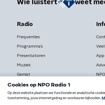
Wie luistert
weet me
Radio
Inf
Frequenties
Cont
Programma's
Veel
Presentatoren
App 
Muziek
Adv
Gemist
NPO
Algemene voorwaarden
Privacybeleid