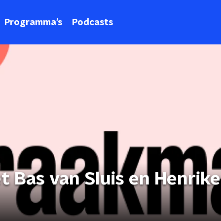
Programma's
Podcasts
 Bas van Sluis en Henrike