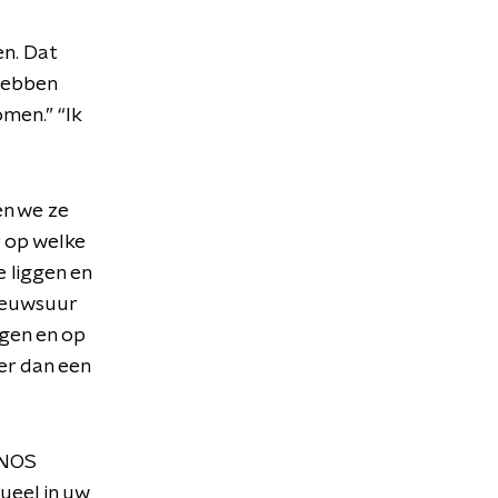
n. Dat
 hebben
omen.” “Ik
en we ze
r op welke
e liggen en
Nieuwsuur
agen en op
er dan een
 NOS
tueel in uw