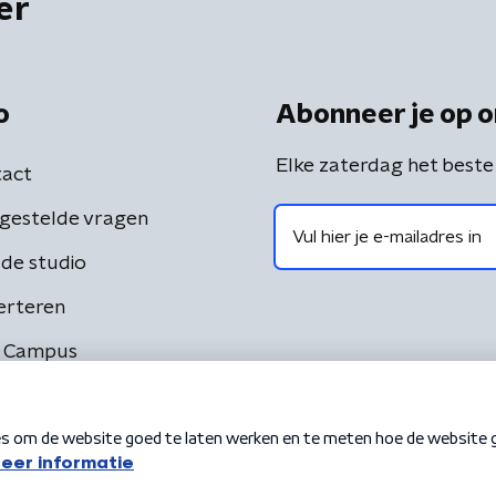
er
o
Abonneer je op o
Elke zaterdag het beste
act
gestelde vragen
de studio
erteren
 Campus