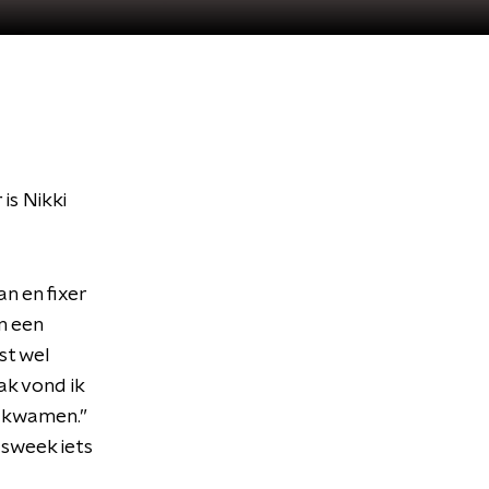
is Nikki
n en fixer
n een
st wel
ak vond ik
d kwamen.”
dsweek iets