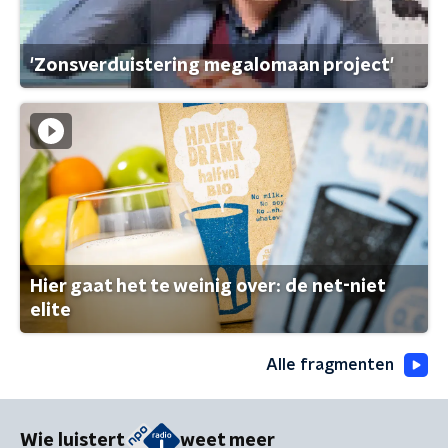
'Zonsverduistering megalomaan project'
Hier gaat het te weinig over: de net-niet
elite
Alle fragmenten
Wie luistert
weet meer