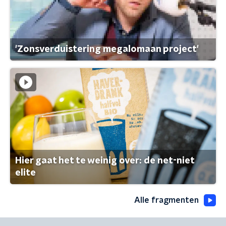
'Zonsverduistering megalomaan project'
Hier gaat het te weinig over: de net-niet
elite
Alle fragmenten