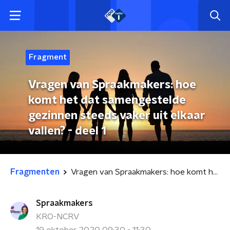
Fragment
Vragen van Spraakmakers: hoe
komt het dat samengestelde
gezinnen steeds vaker uit elkaar
vallen? - deel 1
Fragmenten
Vragen van Spraakmakers: hoe komt het dat samengestelde gezinnen steeds vaker uit elkaar vallen? - deel 1
Spraakmakers
KRO-NCRV