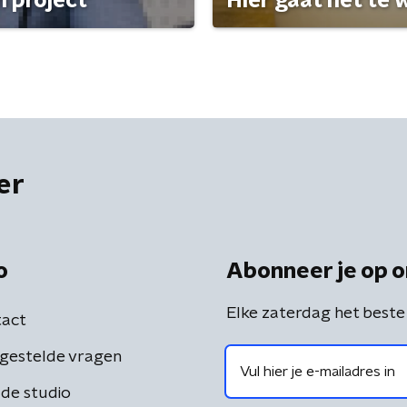
 project'
Hier gaat het te w
er
o
Abonneer je op o
Elke zaterdag het beste
act
gestelde vragen
de studio