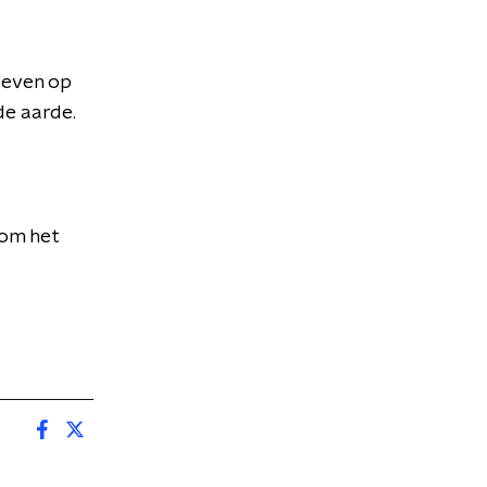
 zeven op
de aarde.
 om het