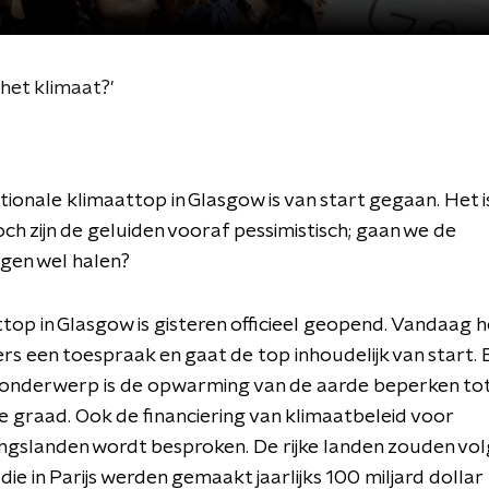
 het klimaat?'
tionale klimaattop in Glasgow is van start gegaan. Het i
och zijn de geluiden vooraf pessimistisch; gaan we de
ngen wel halen?
top in Glasgow is gisteren officieel geopend. Vandaag 
ers een toespraak en gaat de top inhoudelijk van start. 
k onderwerp is de opwarming van de aarde beperken to
 graad. Ook de financiering van klimaatbeleid voor
ngslanden wordt besproken. De rijke landen zouden vo
die in Parijs werden gemaakt jaarlijks 100 miljard dollar