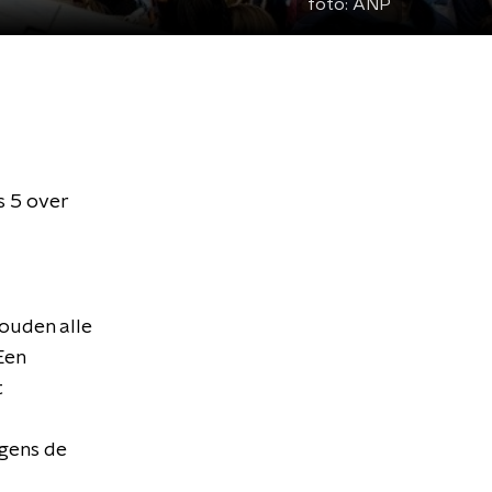
foto:
ANP
s 5 over
houden alle
Een
t
lgens de