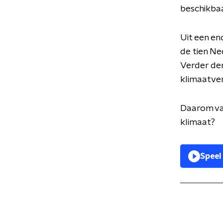
beschikbaa
Uit een en
de tien N
Verder den
klimaatve
Daarom van
klimaat?
Speel