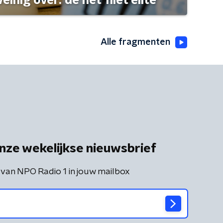
einig over: de net-niet elite
Alle fragmenten
nze wekelijkse nieuwsbrief
 van NPO Radio 1 in jouw mailbox