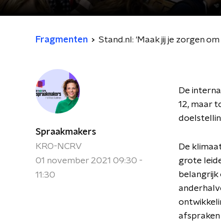
Fragmenten
Stand.nl: 'Maak jij je zorgen om
De interna
12, maar t
doelstelli
Spraakmakers
KRO-NCRV
De klimaat
01 november 2021 09:30 -
grote leid
belangrij
11:30
anderhalve
ontwikkeli
afspraken 