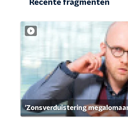
Recente fragmenten
'Zonsverduistering megalomaan