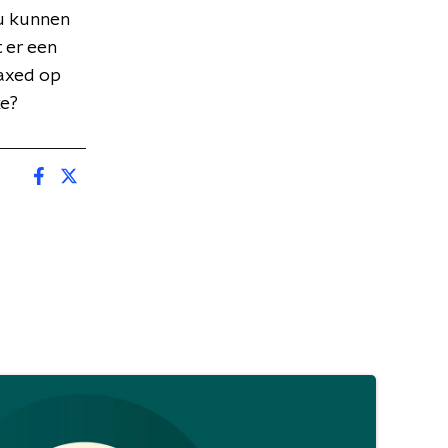
ou kunnen
 er een
laxed op
ke?