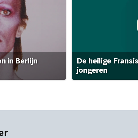
 in Berlijn
De heilige Fransi
jongeren
er