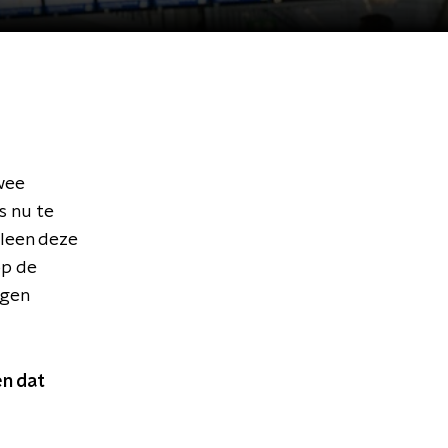
wee
s nu te
lleen deze
op de
ngen
n dat