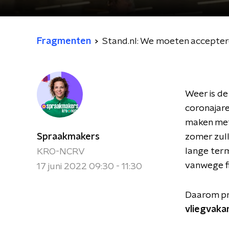
Fragmenten
Stand.nl: We moeten acceptere
Weer is d
coronajar
maken met 
Spraakmakers
zomer zull
lange term
KRO-NCRV
vanwege fi
17 juni 2022 09:30 - 11:30
Daarom pra
vliegvakan