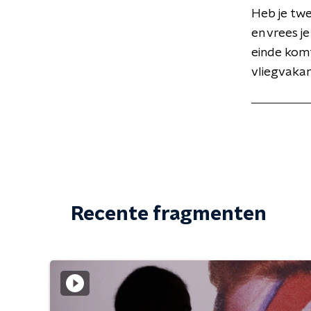
Heb je twe
en vrees j
einde komt
vliegvakan
Recente fragmenten