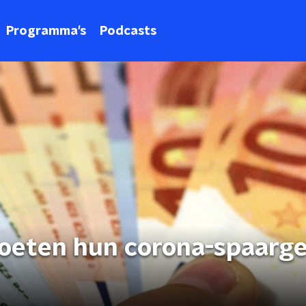
Programma's
Podcasts
oeten hun corona-spaarge