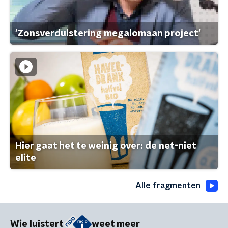
'Zonsverduistering megalomaan project'
Hier gaat het te weinig over: de net-niet
elite
Alle fragmenten
Wie luistert
weet meer