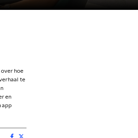
 over hoe
verhaal te
un
er en
n app