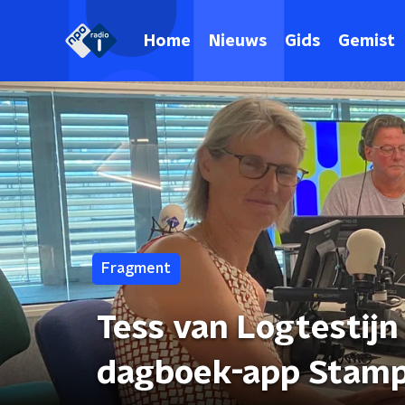
Home
Nieuws
Gids
Gemist
Fragment
Tess van Logtestijn
dagboek-app Stam