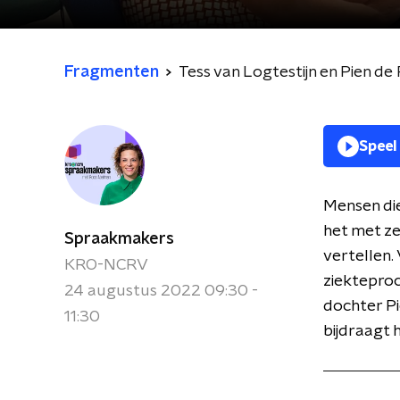
Fragmenten
Tess van Logtestijn en Pien 
Speel
Mensen die
het met ze
Spraakmakers
vertellen
KRO-NCRV
ziekteproc
24 augustus 2022 09:30 -
dochter Pi
11:30
bijdraagt h