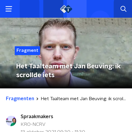
Fragment
Het Taalteam met Jan Beuving: ik
scrollde iets
Fragmenten
Het Taalteam met Jan Beuving: ik scrollde iets
Spraakmakers
KRO-NCRV