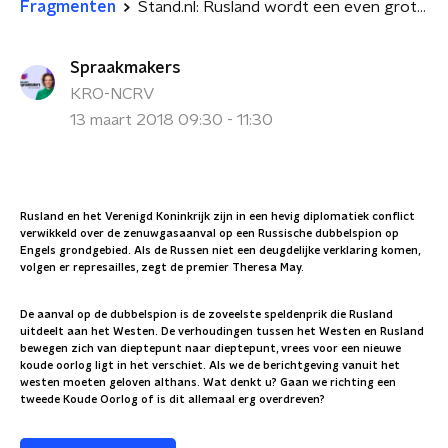
Fragmenten
Stand.nl: Rusland wordt een even grote dreiging als in de koude oorlog
Spraakmakers
KRO-NCRV
13 maart 2018 09:30 - 11:30
Rusland en het Verenigd Koninkrijk zijn in een hevig diplomatiek conflict
verwikkeld over de zenuwgasaanval op een Russische dubbelspion op
Engels grondgebied. Als de Russen niet een deugdelijke verklaring komen,
volgen er represailles, zegt de premier Theresa May.
De aanval op de dubbelspion is de zoveelste speldenprik die Rusland
uitdeelt aan het Westen. De verhoudingen tussen het Westen en Rusland
bewegen zich van dieptepunt naar dieptepunt, vrees voor een nieuwe
koude oorlog ligt in het verschiet. Als we de berichtgeving vanuit het
westen moeten geloven althans. Wat denkt u? Gaan we richting een
tweede Koude Oorlog of is dit allemaal erg overdreven?