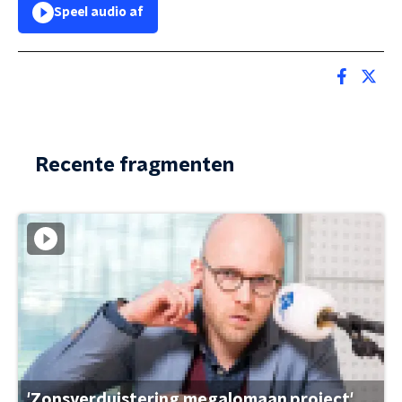
Speel audio af
Recente fragmenten
'Zonsverduistering megalomaan project'