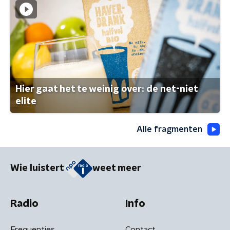
Hier gaat het te weinig over: de net-niet
elite
Alle fragmenten
Wie luistert
weet meer
Radio
Info
Frequenties
Contact