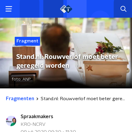
Fragment
Stand.nl: Rouwverlof moet beter
geregeld worden
foto:
ANP
Fragmenten
Stand.nl: Rouwverlof moet beter geregeld worden
Spraakmakers
KRO-NCRV