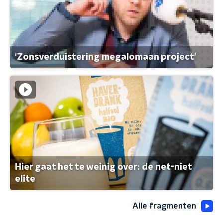
'Zonsverduistering megalomaan project'
Hier gaat het te weinig over: de net-niet
elite
Alle fragmenten