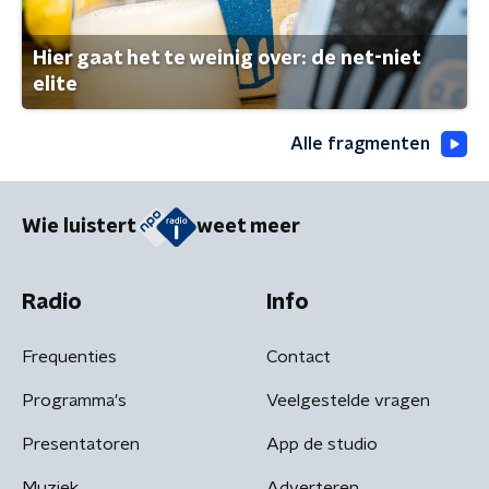
Hier gaat het te weinig over: de net-niet
elite
Alle fragmenten
Wie luistert
weet meer
Radio
Info
Frequenties
Contact
Programma's
Veelgestelde vragen
Presentatoren
App de studio
Muziek
Adverteren