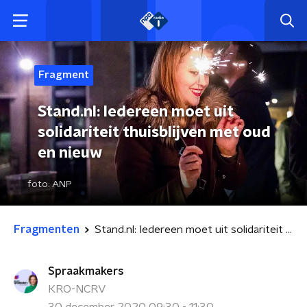
Fragment
Stand.nl: Iedereen moet uit
solidariteit thuisblijven met oud
en nieuw
foto:
ANP
Fragmenten
Stand.nl: Iedereen moet uit solidariteit thuisblijven met oud en nieuw
Spraakmakers
KRO-NCRV