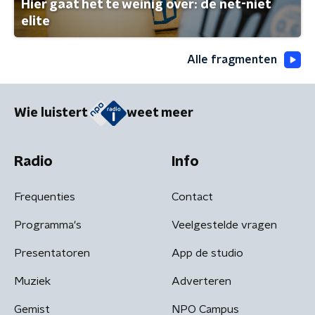
Hier gaat het te weinig over: de net-niet
elite
Alle fragmenten
Wie luistert
weet meer
Radio
Info
Frequenties
Contact
Programma's
Veelgestelde vragen
Presentatoren
App de studio
Muziek
Adverteren
Gemist
NPO Campus