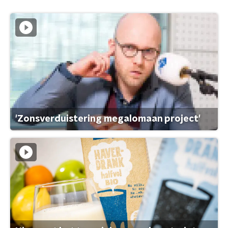
'Zonsverduistering megalomaan project'