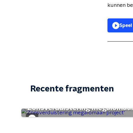
kunnen
be
Speel
Recente fragmenten
'Zonsverduistering megalomaan