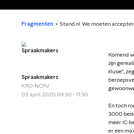
Fragmenten
Stand.nl: We moeten accepter
K
omend w
zijn
gere
a
l
illusie”,
zeg
Spraakmakers
beroepsve
KRO-NCRV
gewoonweg
03 april 2020 09:30 - 11:30
En t
och ro
3000 bedd
meer IC-b
er een max