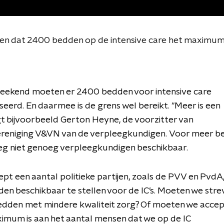
en dat 2400 bedden op de intensive care het maximum 
eekend moet
en er 2400
bedden voor intensive care
iseerd
. En daarmee is de grens wel bereikt. "M
eer is een
t bijvoorbeeld
Gerton
Heyne, de voorzitter van
reniging V&VN van de verpleegkundigen.
Voor meer be
 niet genoeg verpleegkundigen beschikbaar.
ep
t
een aantal politieke partijen,
zoals
de
PVV en PvdA
en beschikbaar te stellen voor de
IC’s
.
Moeten we
stre
edden
met
mindere kwaliteit zorg
? Of moeten we accep
imum is aan het aantal mensen dat we op de IC