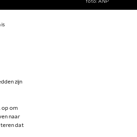
foto:
ANP
is
dden zijn
, op om
ven naar
teren dat