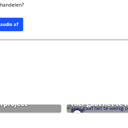
handelen
?
 audio af
 project'
Hier gaat het te w