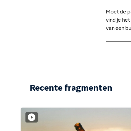
Moet de po
vind je he
van een bur
Recente fragmenten