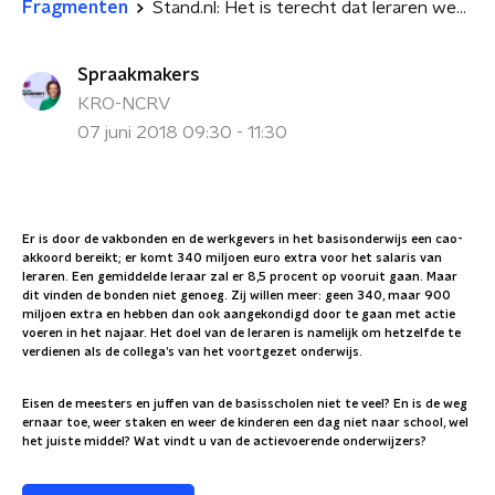
Fragmenten
Stand.nl: Het is terecht dat leraren weer gaan staken ondanks het nieuwe cao-akkoord
Spraakmakers
KRO-NCRV
07 juni 2018 09:30 - 11:30
Er is door de vakbonden en de werkgevers in het basisonderwijs een cao-
akkoord bereikt; er komt 340 miljoen euro extra voor het salaris van
leraren. Een gemiddelde leraar zal er 8,5 procent op vooruit gaan. Maar
dit vinden de bonden niet genoeg. Zij willen meer: geen 340, maar 900
miljoen extra en hebben dan ook aangekondigd door te gaan met actie
voeren in het najaar. Het doel van de leraren is namelijk om hetzelfde te
verdienen als de collega’s van het voortgezet onderwijs.
Eisen de meesters en juffen van de basisscholen niet te veel? En is de weg
ernaar toe, weer staken en weer de kinderen een dag niet naar school, wel
het juiste middel? Wat vindt u van de actievoerende onderwijzers?