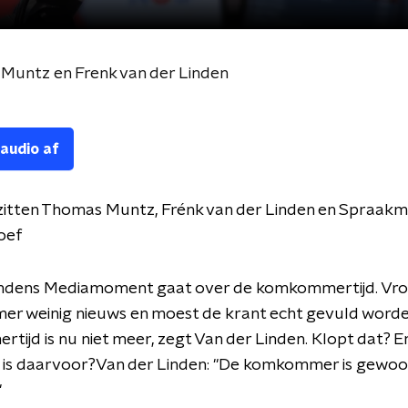
untz en Frenk van der Linden
 audio af
 zitten Thomas Muntz, Frénk van der Linden en Spraak
oef
indens Mediamoment gaat over de komkommertijd. Vr
omer weinig nieuws en moest de krant echt gevuld worde
ijd is nu niet meer, zegt Van der Linden. Klopt dat? E
 is daarvoor?Van der Linden: "De komkommer is gewoon
"