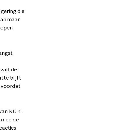
gering die
aan maar
n open
langst
 valt de
te blijft
p voordat
van NU.nl.
armee de
reacties