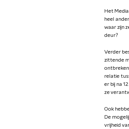
Het Media
heel ander
waar zijn 
deur?
Verder bes
zittende m
ontbreken.
relatie tu
er bij na 
ze verant
Ook hebben
De mogeli
vrijheid v