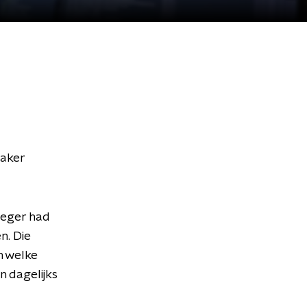
maker
oeger had
n. Die
n welke
 dagelijks