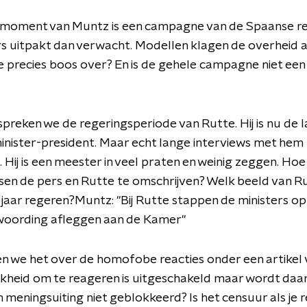
moment van Muntz is een campagne van de Spaanse re
s uitpakt dan verwacht. Modellen klagen de overheid 
ze precies boos over? En is de gehele campagne niet ee
preken we de regeringsperiode van Rutte. Hij is nu de 
inister-president. Maar echt lange interviews met hem
 Hij is een meester in veel praten en weinig zeggen. Hoe
ssen de pers en Rutte te omschrijven? Welk beeld van Rut
12 jaar regeren?Muntz: "Bij Rutte stappen de ministers o
woording afleggen aan de Kamer"
 we het over de homofobe reacties onder een artikel 
jkheid om te reageren is uitgeschakeld maar wordt da
an meningsuiting niet geblokkeerd? Is het censuur als je 