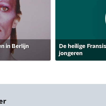
 in Berlijn
De heilige Fransi
jongeren
er