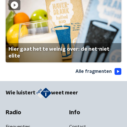
Hier gaat het te weinig over: de net-niet
elite
Alle fragmenten
Wie luistert
weet meer
Radio
Info
Frequenties
Contact