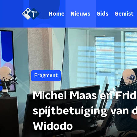
Home
Nieuws
Gids
Gemist
Fragment
Michel Maas en Frid
spijtbetuiging van de In
Widodo