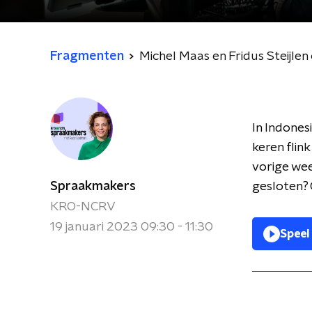
Fragmenten
Michel Maas en Fridus Steijlen
In Indones
keren flin
vorige wee
Spraakmakers
gesloten? 
KRO-NCRV
19 januari 2023 09:30 - 11:30
Speel