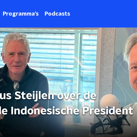
Programma's
Podcasts
us Steijlen over de
donesische President