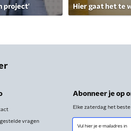
 project'
Hier gaat het te w
er
o
Abonneer je op o
Elke zaterdag het beste
act
gestelde vragen