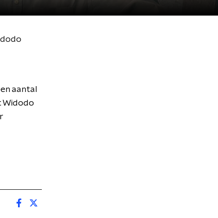
Widodo
een aantal
nt Widodo
r