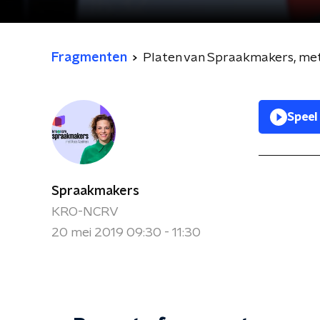
Fragmenten
Platen van Spraakmakers, met 
Speel
Spraakmakers
KRO-NCRV
20 mei 2019 09:30 - 11:30